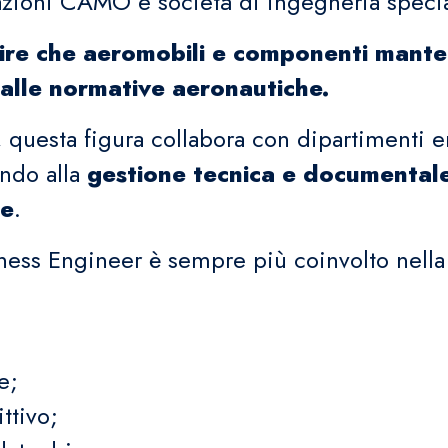
zioni CAMO e società di ingegneria speciali
ire che aeromobili e componenti manten
dalle normative aeronautiche.
i, questa figura collabora con dipartimenti
ndo alla
gestione tecnica e documentale
ne
.
iness Engineer è sempre più coinvolto nella
e;
ttivo;