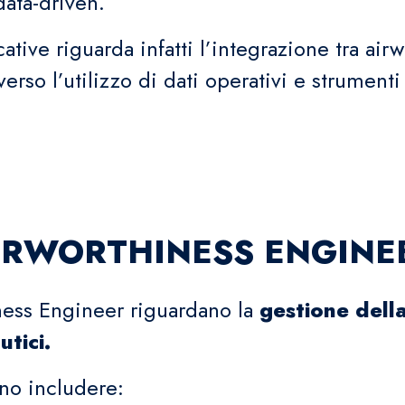
ata-driven.
cative riguarda infatti l’integrazione tra a
averso l’utilizzo di dati operativi e strument
’AIRWORTHINESS ENGINE
iness Engineer riguardano la
gestione dell
tici.
sono includere: