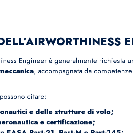
DELL’AIRWORTHINESS 
rthiness Engineer è generalmente richiesta 
 meccanica
, accompagnata da competenze 
 possono citare:
nautici e delle strutture di volo;
eronautica e certificazione;
e EASA Part-21, Part-M e Part-145;