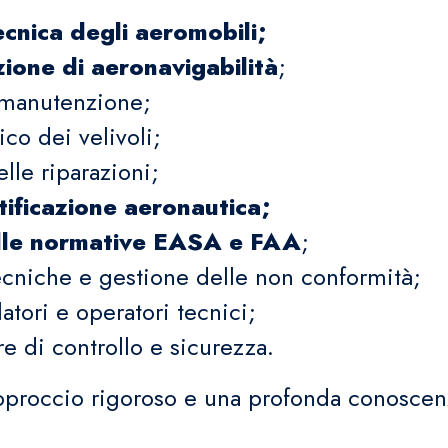
ecnica degli aeromobili;
ione di aeronavigabilità
;
i manutenzione;
co dei velivoli;
lle riparazioni;
tificazione aeronautica;
 alle normative EASA e FAA
;
ecniche e gestione delle non conformità;
tori e operatori tecnici;
 di controllo e sicurezza.
approccio rigoroso e una profonda conoscen