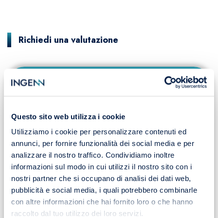
Richiedi una valutazione
INSERISCI I TUOI RIFERIMENTI*
PER AVVIARE UNA
VALUTAZIONE DELLE TUE
Questo sito web utilizza i cookie
ESIGENZE
Utilizziamo i cookie per personalizzare contenuti ed
annunci, per fornire funzionalità dei social media e per
*Il presente modulo è riservato alle organizzazioni
analizzare il nostro traffico. Condividiamo inoltre
che intendono conferire a Ingenn® un mandato di
informazioni sul modo in cui utilizzi il nostro sito con i
identificazione e valutazione di profili tecnico-
nostri partner che si occupano di analisi dei dati web,
ingegneristici, manageriali ed executive. I
pubblicità e social media, i quali potrebbero combinarle
professionisti interessati a proporsi come candidati
con altre informazioni che hai fornito loro o che hanno
sono invitati a consultare l’apposita sezione
raccolto dal tuo utilizzo dei loro servizi.