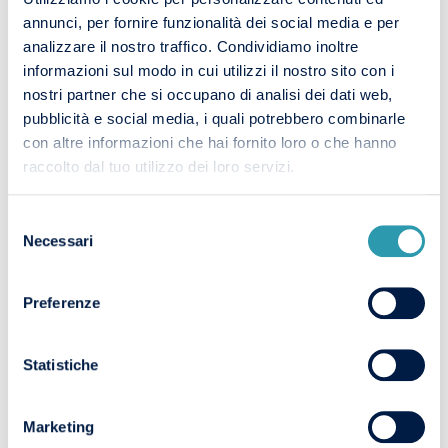
Nel contesto dell’industria contemporanea, il Plant
annunci, per fornire funzionalità dei social media e per
Manager è spesso coinvolto anche nell’introduzione di
analizzare il nostro traffico. Condividiamo inoltre
tecnologie legate alla
digitalizzazione dei processi
informazioni sul modo in cui utilizzi il nostro sito con i
produttivi
, all’
automazione industriale
e ai
nostri partner che si occupano di analisi dei dati web,
modelli di
Industria 4.0
, con l’obiettivo di migliorare
pubblicità e social media, i quali potrebbero combinarle
l’efficienza degli impianti e aumentare la competitività
con altre informazioni che hai fornito loro o che hanno
dell’organizzazione.
raccolto dal tuo utilizzo dei loro servizi.
Selezione
Necessari
del
I COMPITI DEL PLANT
consenso
MANAGER
Preferenze
Le responsabilità del Plant Manager coprono l’
intera
gestione operativa dello stabilimento
Statistiche
produttivo.
Tra le principali attività svolte da questa figura si possono
Marketing