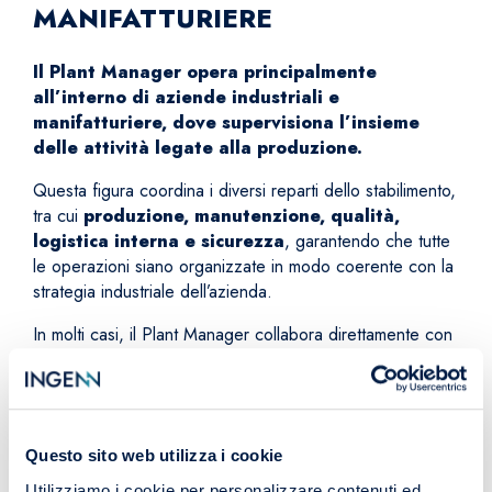
MANIFATTURIERE
Il Plant Manager opera principalmente
all’interno di aziende industriali e
manifatturiere, dove supervisiona l’insieme
delle attività legate alla produzione.
Questa figura coordina i diversi reparti dello stabilimento,
tra cui
produzione, manutenzione, qualità,
logistica interna e sicurezz
a
, garantendo che tutte
le operazioni siano organizzate in modo coerente con la
strategia industriale dell’azienda.
In molti casi, il Plant Manager collabora direttamente con
il top management e con altre figure manageriali come
Operations Manager
, Production Manager e
Supply Chain Manager
, contribuendo alla definizione
delle strategie operative e all’implementazione di modelli
Questo sito web utilizza i cookie
di produzione avanzata.
Utilizziamo i cookie per personalizzare contenuti ed