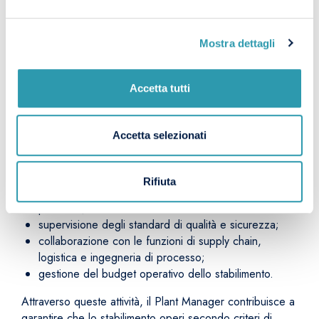
includere:
supervisione delle attività produttive e dei processi
industriali;
Mostra dettagli
coordinamento dei responsabili di reparto e dei team
operativi;
Accetta tutti
pianificazione delle attività di produzione e gestione
delle risorse;
monitoraggio delle performance dello stabilimento
Accetta selezionati
attraverso indicatori KPI;
implementazione di strategie di miglioramento
continuo e ottimizzazione dei processi;
Rifiuta
gestione delle attività di manutenzione degli impianti
produttivi;
supervisione degli standard di qualità e sicurezza;
collaborazione con le funzioni di supply chain,
logistica e ingegneria di processo;
gestione del budget operativo dello stabilimento.
Attraverso queste attività, il Plant Manager contribuisce a
garantire che lo stabilimento operi secondo criteri di