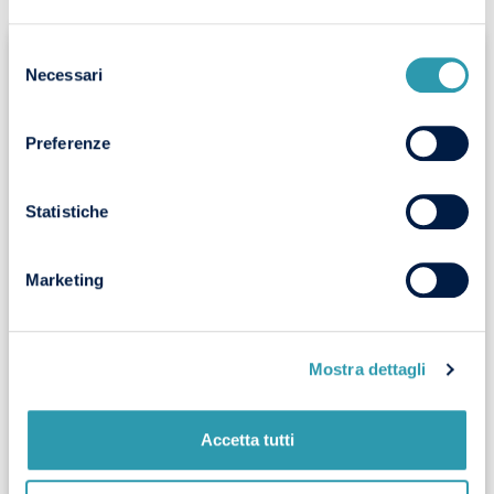
COMPILA IL FORM PER
Selezione
CANDIDARTI
Necessari
del
consenso
Preferenze
Statistiche
Marketing
Mostra dettagli
Accetta tutti