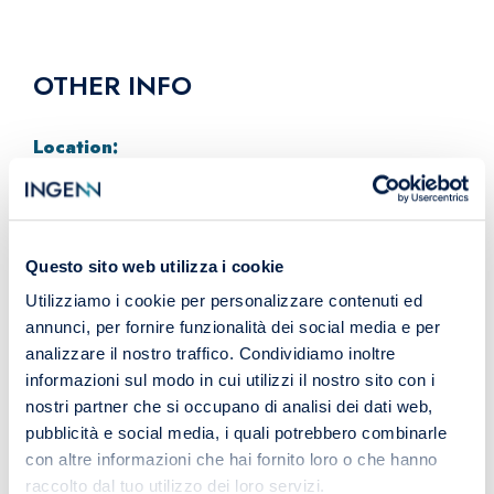
OTHER INFO
Location:
Foggia
Contract Offered:
Questo sito web utilizza i cookie
Metalmeccanico
Utilizziamo i cookie per personalizzare contenuti ed
Compensation:
annunci, per fornire funzionalità dei social media e per
analizzare il nostro traffico. Condividiamo inoltre
RAL compresa tra € 30.000 e € 40.000, in funzione
informazioni sul modo in cui utilizzi il nostro sito con i
dell'effettiva esperienza maturata
nostri partner che si occupano di analisi dei dati web,
pubblicità e social media, i quali potrebbero combinarle
con altre informazioni che hai fornito loro o che hanno
raccolto dal tuo utilizzo dei loro servizi.