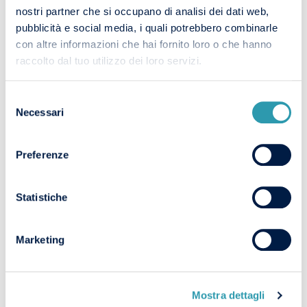
nostri partner che si occupano di analisi dei dati web,
pubblicità e social media, i quali potrebbero combinarle
con altre informazioni che hai fornito loro o che hanno
raccolto dal tuo utilizzo dei loro servizi.
Selezione
Necessari
del
consenso
INGENN NEWSLETTER
Preferenze
Dichiaro di aver letto e compreso
l’informativa
(In caso di mancata autorizzazione, la richiesta non potrà essere
processata)
Statistiche
Marketing
Mostra dettagli