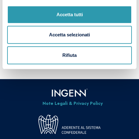
Accetta tutti
Engineering and Operations Leadership
Search
for Industrial Manufacturing.
Accetta selezionati
CANDIDATI
AZIENDE
Rifiuta
Note Legali & Privacy Policy