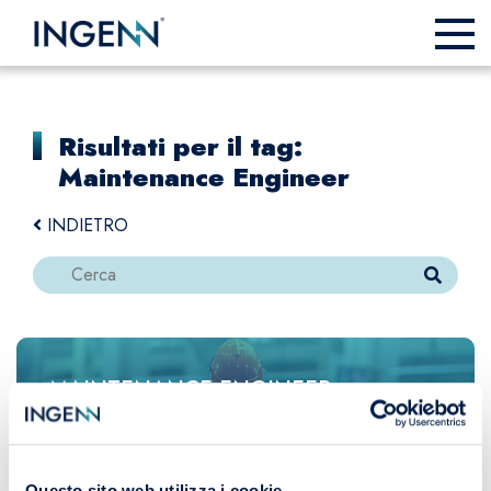
Risultati per il tag:
Maintenance Engineer
INDIETRO
MAINTENANCE ENGINEER:
AFFIDABILITÀ DEGLI IMPIANTI,
CONTINUITÀ OPERATIVA E
Questo sito web utilizza i cookie