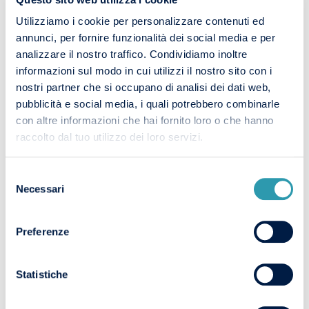
MANUTENZIONE EVOLUTA NEI
SISTEMI INDUSTRIALI
Utilizziamo i cookie per personalizzare contenuti ed
annunci, per fornire funzionalità dei social media e per
analizzare il nostro traffico. Condividiamo inoltre
informazioni sul modo in cui utilizzi il nostro sito con i
INGEGNERE CHIMICO: COMPITI E
nostri partner che si occupano di analisi dei dati web,
pubblicità e social media, i quali potrebbero combinarle
COMPETENZE
con altre informazioni che hai fornito loro o che hanno
raccolto dal tuo utilizzo dei loro servizi.
Selezione
Necessari
del
consenso
Preferenze
Statistiche
INGENN NEWSLETTER