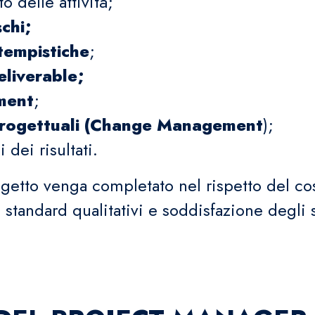
 delle attività;
schi;
 tempistiche
;
eliverable;
ment
;
 progettuali (Change Management
);
 dei risultati.
rogetto venga completato nel rispetto del c
 standard qualitativi e soddisfazione degli 