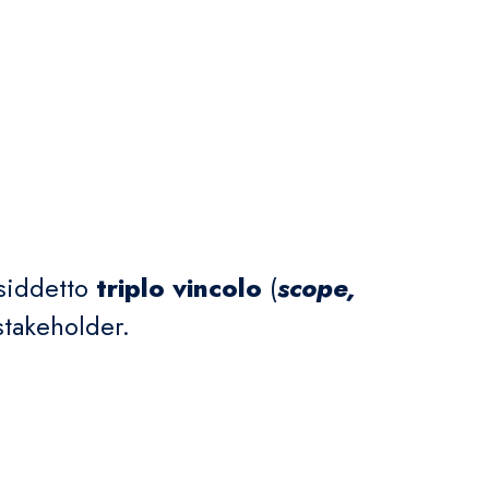
osiddetto
triplo vincolo
(
scope,
stakeholder.