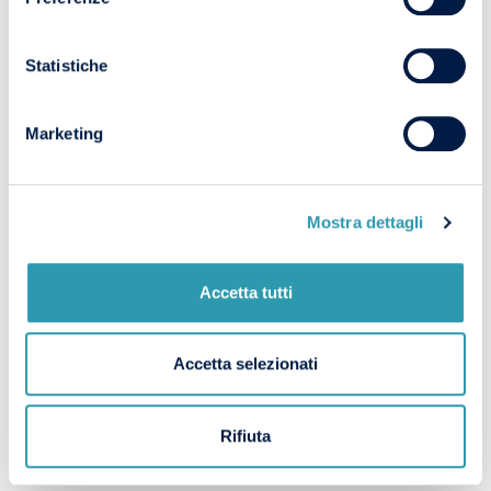
Statistiche
Marketing
INGENN NEWSLETTER
Mostra dettagli
Dichiaro di aver letto e compreso
l’informativa
(In caso di mancata autorizzazione, la richiesta non potrà essere
processata)
Accetta tutti
Accetta selezionati
Rifiuta