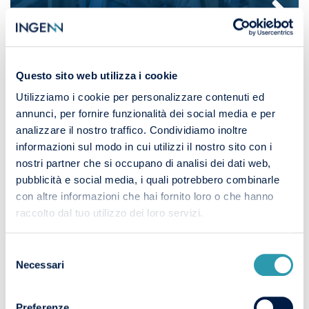
Questo sito web utilizza i cookie
RUOLO, COMPITI E COMPETENZE
Utilizziamo i cookie per personalizzare contenuti ed
DEL COMMISSIONING ENGINEER
annunci, per fornire funzionalità dei social media e per
analizzare il nostro traffico. Condividiamo inoltre
informazioni sul modo in cui utilizzi il nostro sito con i
nostri partner che si occupano di analisi dei dati web,
pubblicità e social media, i quali potrebbero combinarle
con altre informazioni che hai fornito loro o che hanno
raccolto dal tuo utilizzo dei loro servizi.
MANUFACTURING ENGINEER: DI
Selezione
COSA SI OCCUPA
Necessari
del
consenso
Preferenze