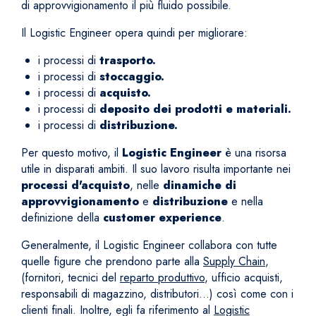
di approvvigionamento il più fluido possibile.
Il Logistic Engineer opera quindi per migliorare:
i processi di
trasporto.
i processi di
stoccaggio.
i processi di
acquisto.
i processi di
deposito dei prodotti e materiali.
i processi di
distribuzione.
Per questo motivo, il
Logistic Engineer
è una risorsa
utile in disparati ambiti. Il suo lavoro risulta importante nei
processi d'acquisto
, nelle
dinamiche di
approvvigionamento
e
distribuzione
e nella
definizione della
customer experience
.
Generalmente, il Logistic Engineer collabora con tutte
quelle figure che prendono parte alla
Supply Chain
,
(fornitori, tecnici del
reparto produttivo
, ufficio acquisti,
responsabili di magazzino, distributori…) così come con i
clienti finali. Inoltre, egli fa riferimento al
Logistic