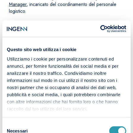
Manager
, incaricato del coordinamento del personale
logistico.
I COMPITI DEL LOGISTIC
Questo sito web utilizza i cookie
ENGINEER
Utilizziamo i cookie per personalizzare contenuti ed
annunci, per fornire funzionalità dei social media e per
Le attività che svolge l’Ingegnere Logistico possono
analizzare il nostro traffico. Condividiamo inoltre
essere diverse e variano a seconda dell’
azienda
nella
informazioni sul modo in cui utilizzi il nostro sito con i
quale opera, della
dimensione
di quest’ultima e degli
nostri partner che si occupano di analisi dei dati web,
anni di
esperienza
del Logistic Engineer stesso.
pubblicità e social media, i quali potrebbero combinarle
Tra
i principali compiti
che può svolgere si trovano:
con altre informazioni che hai fornito loro o che hanno
raccolto dal tuo utilizzo dei loro servizi.
Organizzazione e pianificazione delle
attività relative agli approvvigionamenti,
alle operazioni di stoccaggio delle merci e
Selezione
Necessari
di trasporto.
del