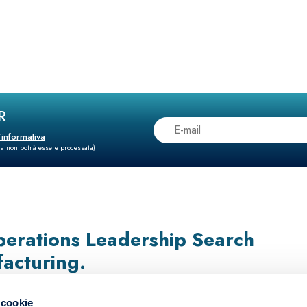
R
l’informativa
sta non potrà essere processata)
erations Leadership Search
facturing.
 cookie