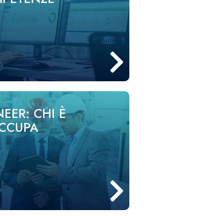
EER: CHI È
OCCUPA