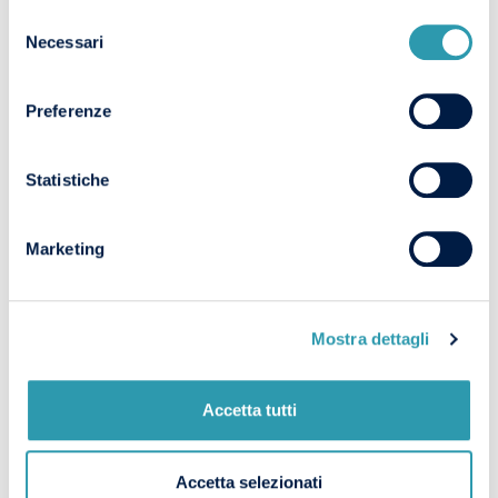
Selezione
Necessari
del
consenso
Preferenze
INGEGNERE GESTIONALE: COMPITI
E COMPETENZE
Statistiche
Marketing
Mostra dettagli
RUOLO, COMPITI E COMPETENZE
DEL PROJECT ENGINEER
Accetta tutti
Accetta selezionati