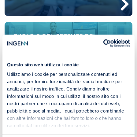
RUOLO E COMPETENZE DEL
PRODUCT MARKETING ENGINEER
Questo sito web utilizza i cookie
Utilizziamo i cookie per personalizzare contenuti ed
annunci, per fornire funzionalità dei social media e per
analizzare il nostro traffico. Condividiamo inoltre
informazioni sul modo in cui utilizzi il nostro sito con i
DIRETTORE TECNICO
nostri partner che si occupano di analisi dei dati web,
pubblicità e social media, i quali potrebbero combinarle
COMMERCIALE: DI COSA SI OCCUPA
con altre informazioni che hai fornito loro o che hanno
raccolto dal tuo utilizzo dei loro servizi.