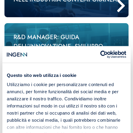
R&D MANAGER: GUIDA
DELL’INNOVAZIONE, SVILUPPO
TECNOLOGICO E COMPETITIVITÀ
INDUSTRIALE NELLE
ORGANIZZAZIONI ORIENTATE AL
Questo sito web utilizza i cookie
FUTURO
Utilizziamo i cookie per personalizzare contenuti ed
annunci, per fornire funzionalità dei social media e per
analizzare il nostro traffico. Condividiamo inoltre
MAINTENANCE ENGINEER:
informazioni sul modo in cui utilizzi il nostro sito con i
AFFIDABILITÀ DEGLI IMPIANTI,
nostri partner che si occupano di analisi dei dati web,
CONTINUITÀ OPERATIVA E
pubblicità e social media, i quali potrebbero combinarle
con altre informazioni che hai fornito loro o che hanno
MANUTENZIONE EVOLUTA NEI