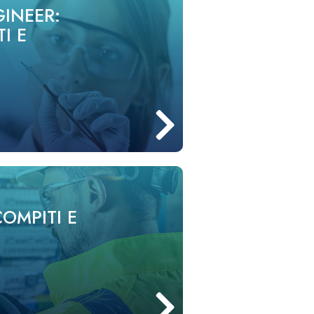
GINEER:
I E
OMPITI E