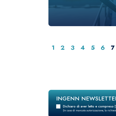
1
2
3
4
5
6
7
INGENN NEWSLETTE
Dichiaro di aver letto e compreso
(In caso di mancata autorizzazione, la richie