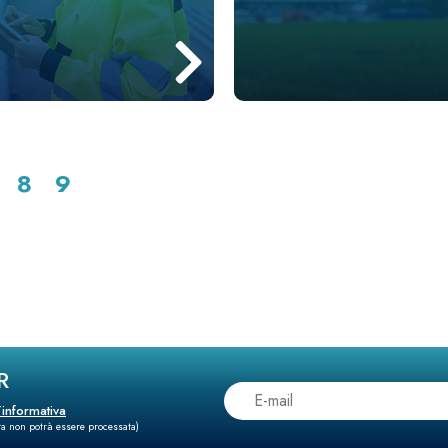
8
9
R
l’informativa
sta non potrà essere processata)