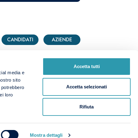
CANDIDATI
AZIENDE
Accetta tutti
cial media e
nostro sito
Accetta selezionati
i potrebbero
Note Legali & Privacy Policy
ei loro
Rifiuta
CANDIDATI
AZIENDE
EJ
Mostra dettagli