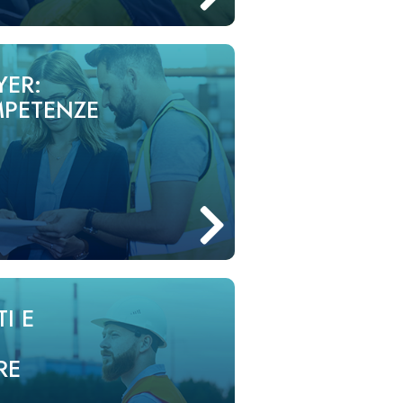
YER:
MPETENZE
I E
RE