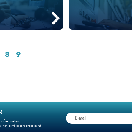
8
9
R
l’informativa
sta non potrà essere processata)