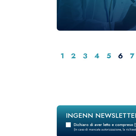
1
2
3
4
5
6
7
INGENN NEWSLETTE
Dichiaro di aver letto e compreso
(In caso di mancata autorizzazione, la richie