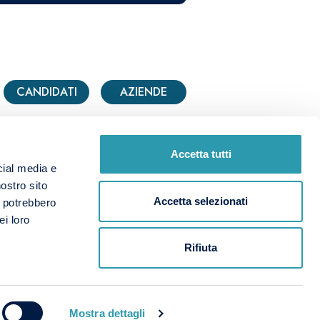
CANDIDATI
AZIENDE
Accetta tutti
cial media e
nostro sito
Accetta selezionati
i potrebbero
Note Legali & Privacy Policy
ei loro
Rifiuta
CANDIDATI
AZIENDE
EJ
Mostra dettagli