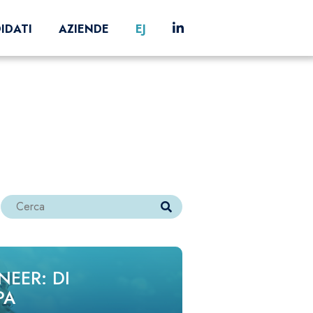
IDATI
AZIENDE
EJ
NEER: DI
PA